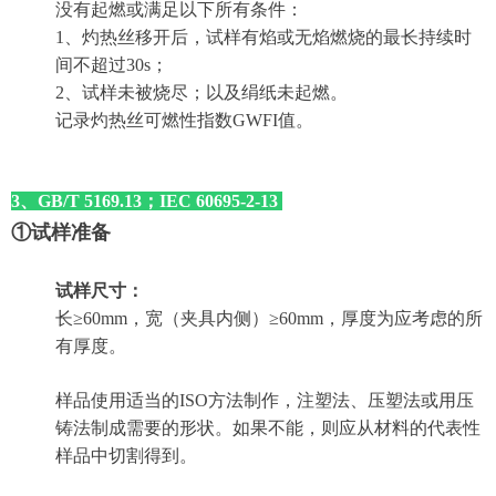
没有起燃或满足以下所有条件：
1、灼热丝移开后，试样有焰或无焰燃烧的最长持续时
间不超过30s；
2、试样未被烧尽；以及绢纸未起燃。
记录
灼热丝可燃性指数GWFI值。
3、GB/T 5169.13；IEC 60695-2-13
①试样准备
试样尺寸：
长≥60mm，宽（夹具内侧）
≥
60mm，厚度为应考虑的所
有厚度。
样品使用适当的ISO方法制作，注塑法、压塑法或用压
铸法制成需要的形状。如果不能，则应从材料的代表性
样品中切割得到。