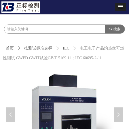
끠
搜索
首页
ꄲ
按测试标准选择
ꄲ
IEC
ꄲ
电工电子产品灼热丝可燃
性测试 GWFD GWIT试验GB/T 5169.11；IEC 60695-2-11
넳
넲