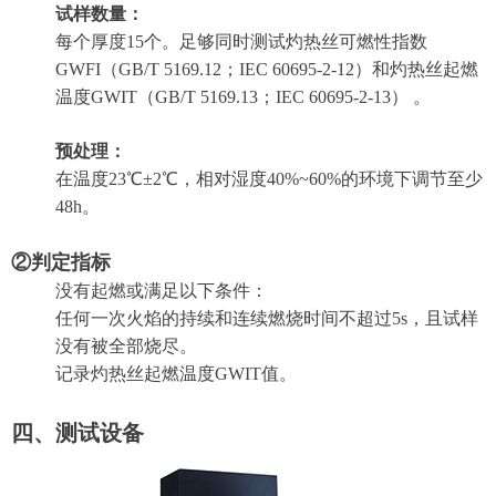
试样数量：
每个厚度15个。足够同时测试灼热丝可燃性指数
GWFI（
GB/T 5169.12；IEC 60695-2-12
）和灼热丝起燃
温度GWIT（
GB/T 5169.13；IEC 60695-2-13
）
。
预处理
：
在温度23℃
±
2℃，相对湿度40%~60%的环境下调节至少
48h。
②判定指标
没有起燃或满足以下条件：
任何一次火焰的持续和连续燃烧时间不超过5s，且试样
没有被全部烧尽。
记录灼热丝起燃温度GWIT值。
四、测试设备