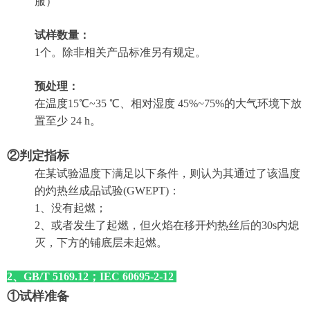
服）
试样数量：
1个。除非相关产品标准另有规定。
预处理
：
在温度15℃~35 ℃、相对湿度 45%~75%的大气环境下放
置至少 24 h。
②判定指标
在某试验温度下满足以下条件，则认为其通过了该温度
的灼热丝成品试验(GWEPT)：
1、没有起燃；
2、或者发生了起燃，但
火焰在移开灼热丝后的30s内熄
灭，
下方的铺底层未起燃。
2、GB/T 5169.12；IEC 60695-2-12
①试样准备