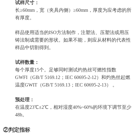
试样尺寸：
长≥60mm，宽（夹具内侧）
≥
60mm，厚度为应考虑的所
有厚度。
样品使用适当的ISO方法制作，注塑法、压塑法或用压
铸法制成需要的形状。如果不能，则应从材料的代表性
样品中切割得到。
试样数量：
每个厚度15个。足够同时测试灼热丝可燃性指数
GWFI（
GB/T 5169.12；IEC 60695-2-12
）和灼热丝起燃
温度GWIT（
GB/T 5169.13；IEC 60695-2-13
）
。
预处理
：
在温度23℃
±
2℃，相对湿度40%~60%的环境下调节至少
48h。
②判定指标