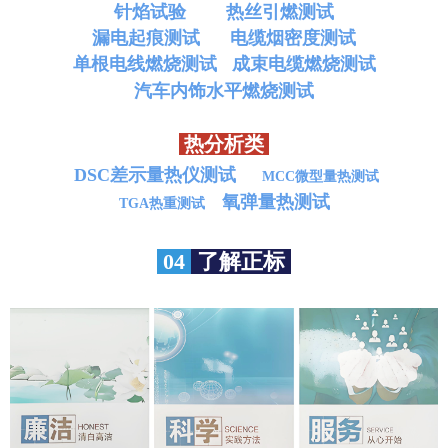
针焰试验
热丝引燃测试
漏电起痕测试
电缆烟密度测试
单根电线燃烧测试
成束电缆燃烧测试
汽车内饰水平燃烧测试
热分析类
DSC差示量热仪测试
MCC微型量热测试
氧弹量热测试
TGA热重测试
04
了解正标