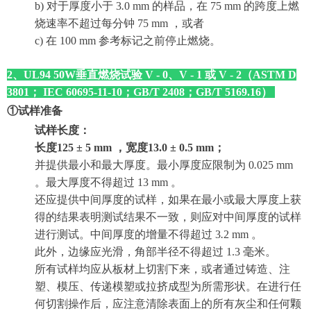
b) 对于厚度小于 3
.
0 mm 的样品，在 75 mm 的跨度上燃
烧速率不超过每分钟 75 mm ，或者
c) 在 100 mm 参考标记之前停止燃烧。
2、UL94 50W垂直燃烧试验 V - 0、V - 1 或 V - 2（ASTM D
3801； IEC 60695-11-10；
GB/T 2408；GB/T 5169.16
）
①试样准备
试样长度：
长度125 ± 5 mm ，宽度13.0 ± 0.5 mm
；
并提供最小和最大厚度。最小厚度应限制为 0
.
025 mm
。最大厚度不得超过 13 mm 。
还应提供中间厚度的试样，如果在最小或最大厚度上获
得的结果表明测试结果不一致，则应对中间厚度的试样
进行测试。中间厚度的增量不得超过 3
.
2 mm 。
此外，边缘应光滑，角部半径不得超过 1.3 毫米。
所有试样均应从板材上切割下来，或者通过铸造、注
塑、模压、传递模塑或拉挤成型为所需形状。在进行任
何切割操作后，应注意清除表面上的所有灰尘和任何颗