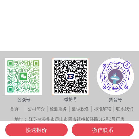
微博号
公众号
抖音号
首页
公司简介
检测服务
测试设备
标准解读
联系我们
地址：
江苏省苏州市昆山市周市镇横长泾路515号3号厂房
电话：
13584917736
快速报价
微信联系
版权所有 ©
苏州正标燃烧测试技术服务有限公司