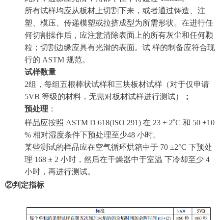
所有试样均应从板材上切割下来，或者通过铸造、注
塑、模压、传递模塑或拉挤成型为所需形状。在进行任
何切割操作后，应注意清除表面上的所有灰尘和任何颗
粒；切割边缘应具有光滑的表面。试 样的制备应符合现
行的 ASTM 规范。
试样数量
2组，每组五根棒状试样和三块板材试样（对于仅申请
5VB 等级的材料，无需对板材试样进行测试）
；
预处理
：
◦
样品应按照 ASTM D 618(ISO 291) 在 23 ± 2
C 和 50 ±10
% 相对湿度条件下预处理至少48 小时。
某些测试的样品应在空气循环烘箱中于 70
±
2°C 下预处
理 168
±
2 小时，然后在干燥器中于室温 下冷却至少 4
小时，再进行测试。
②判定指标