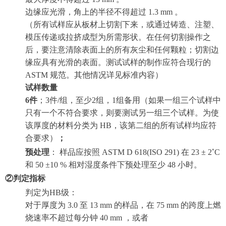
边缘应光滑，角上的半径不得超过 1.3 mm 。
（所有试样应从板材上切割下来，或通过铸造、注塑、
模压传递或拉挤成型为所需形状。在任何切割操作之
后，要注意清除表面上的所有灰尘和任何颗粒；切割边
缘应具有光滑的表面。测试试样的制作应符合现行的
ASTM 规范。其他情况详见标准内容）
试样数量
6件
；3件/组，至少2组，1组备用（如果一组三个试样中
只有一个不符合要求，则要测试另一组三个试样。为使
该厚度的材料分类为 HB，该第二组的所有试样均应符
合要求）
；
◦
预处理
： 样品应按照 ASTM D 618(ISO 291) 在 23 ± 2
C
和 50 ±10 % 相对湿度条件下预处理至少 48 小时。
②判定指标
判定为HB级：
对于厚度为 3.0 至 13 mm 的样品，在 75 mm 的跨度上燃
烧速率不超过每分钟 40 mm ，或者