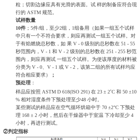
粒；切割边缘应具有光滑的表面。试 样的制备应符合现
行的 ASTM 规范。
试样数量
10件
；5件/组，至少2组，1组备用（
如果一组五个试样
中只有一个不符合要求，则应再测试一组五个试样。对
于有焰燃烧总秒数，如 果 V - 0 级别的总秒数在 51 - 55
秒范围内，V - 1 和 V - 2 级别的总秒数在 251 - 255 秒范
围内，则应再测试 一组五个试样。为使该厚度的材料被
分类为 V - 0、V - 1 或 V - 2，该第二组的所有试样均应
符合相应要求
）
；
预处理
：
◦
样品应按照 ASTM D 618(ISO 291) 在 23 ± 2
C 和 50 ±10
% 相对湿度条件下预处理至少48 小时。
某些测试的样品应在空气循环烘箱中于 70
±
2°C
下预处
理
168
±
2
小时，然后在干燥器中于室温 下冷却至少
4
小时，再进行测试。
②判定指标