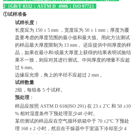
2（GB/T 8332；ASTM D 4986；ISO 9772）
①试样准备
试样长度：
长度应为 150
±
5 mm ，宽度应为 50
±
1 mm；厚度为覆
盖要考虑的厚度范围的最小值和最大值。用此方法测试
的样品最大厚度限制为 13 mm 。还应提供中间厚度的样
品，如果在最小和/或最大厚度上获得的结果表明试验结
果不一致，则应对其进行测试。中间厚度的增量不应超
过 6 mm。
边缘应光滑，角上的半径不应超过 2 mm 。
试样数量
2组，每组各 5 个试样。
预处理
：
◦
样品应按照 ASTM D 618(ISO 291) 在 23 ± 2
C 和 50 ±10
% 相对湿度条件下预处理至少48 小时。
某些测试的样品应在空气循环烘箱中于 70
±
2°C
下预处
理
168
±
2
小时，然后在干燥器中于室温下冷却至少
4