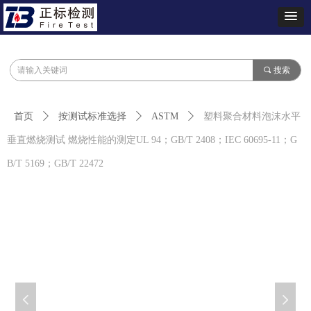
끠
搜索
首页
ꄲ
按测试标准选择
ꄲ
ASTM
ꄲ
塑料聚合材料泡沫水平
垂直燃烧测试 燃烧性能的测定UL 94；GB/T 2408；IEC 60695-11；G
B/T 5169；GB/T 22472
넳
넲