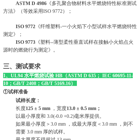
ASTM D 4986
《多孔聚合物材料水平燃烧特性标准测试
方法》（等效采用ISO 9772）；
ISO 9772
《纤维塑料-一小火焰下小型试样水平燃烧特性
测定》；
ISO 9773
《塑料--薄型柔性垂直试样在接触小火焰点火
源时的燃烧行为测定》。
三、测试要求
1、UL94 水平燃烧试验 HB（ASTM D 635； IEC 60695-11-
10；
GB/T 2408；GB/T 5169.16
）
①试样准备
试样长度：
长度
125 ± 5 mm
，宽度
13.0 ± 0.5 mm
；
以最小厚度和 3.0(-0.0 +0.2)毫米厚提供。
如果最小厚度＞3.0 mm ，或最大厚度＜3.0 mm ，则不
需要 3.0 mm 厚的试样。
最大厚度不得超过 13 mm 。