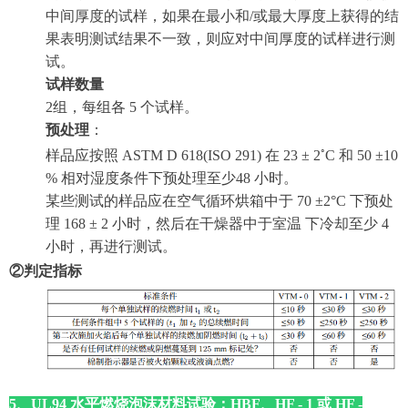
中间厚度的试样，如果在最小和/或最大厚度上获得的结
果表明测试结果不一致，则应对中间厚度的试样进行测
试。
试样数量
2组，每组各 5 个试样。
预处理
：
◦
样品应按照 ASTM D 618(ISO 291) 在 23 ± 2
C 和 50 ±10
% 相对湿度条件下预处理至少48 小时。
某些测试的样品应在空气循环烘箱中于 70
±
2°C
下预处
理
168
±
2
小时，然后在干燥器中于室温 下冷却至少
4
小时，再进行测试。
②判定指标
5、UL94 水平燃烧泡沫材料试验；HBF、HF - 1 或 HF -