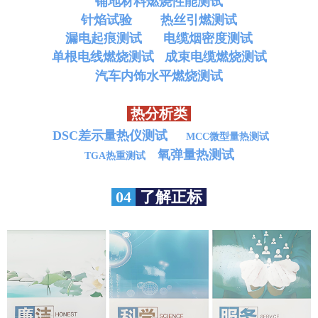
铺地材料燃烧性能测试
针焰试验
热丝引燃测试
漏电起痕测试
电缆烟密度测试
单根电线燃烧测试
成束电缆燃烧测试
汽车内饰水平燃烧测试
热分析类
DSC差示量热仪测试
MCC微型量热测试
氧弹量热测试
TGA热重测试
04
了解正标