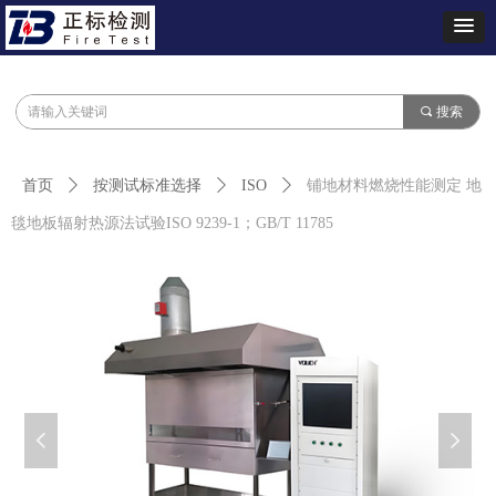
끠
搜索
首页
ꄲ
按测试标准选择
ꄲ
ISO
ꄲ
铺地材料燃烧性能测定 地
毯地板辐射热源法试验ISO 9239-1；GB/T 11785
넳
넲