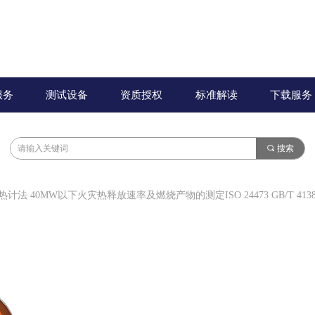
服务
测试设备
资质授权
标准解读
下载服务
끠
搜索
计法 40MW以下火灾热释放速率及燃烧产物的测定ISO 24473 GB/T 4138